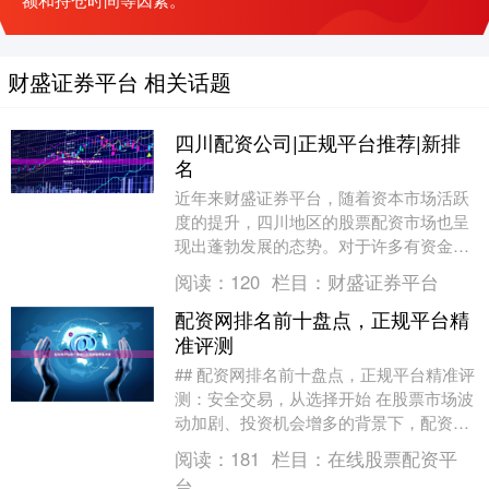
财盛证券平台 相关话题
四川配资公司|正规平台推荐|新排
名
近年来财盛证券平台，随着资本市场活跃
度的提升，四川地区的股票配资市场也呈
现出蓬勃发展的态势。对于许多有资金需
求的投资者而言，选择一家正规、安全的
阅读：
120
栏目：
财盛证券平台
配资公司至关重要....
配资网排名前十盘点，正规平台精
准评测
## 配资网排名前十盘点，正规平台精准评
测：安全交易，从选择开始 在股票市场波
动加剧、投资机会增多的背景下，配资作
为一种杠杆工具，吸引了众多投资者的目
阅读：
181
栏目：
在线股票配资平
光。然而，....
台