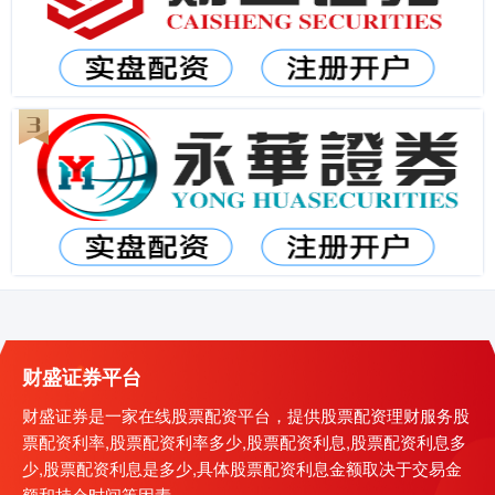
财盛证券平台
财盛证券是一家在线股票配资平台，提供股票配资理财服务股
票配资利率,股票配资利率多少,股票配资利息,股票配资利息多
少,股票配资利息是多少,具体股票配资利息金额取决于交易金
额和持仓时间等因素。