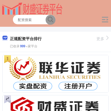
正规配资平台排行
更多
已收录
999
+家平台