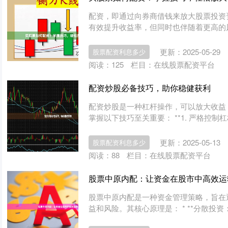
配资，即通过向券商借钱来放大股票投资
有效提升收益率，但同时也伴随着更高的风险。 *
更新：2025-05-29
股票配资利息多少
阅读：
125
栏目：
在线股票配资平台
配资炒股必备技巧，助你稳健获利
配资炒股是一种杠杆操作，可以放大收益
掌握以下技巧至关重要： **1. 严格控制杠杆
更新：2025-05-13
股票配资利息多少
阅读：
88
栏目：
在线股票配资平台
股票中原内配：让资金在股市中高效运
股票中原内配是一种资金管理策略，旨在
益和风险。其核心原理是： * **分散投资：