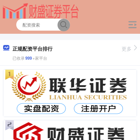
正规配资平台排行
更多
已收录
999
+家平台