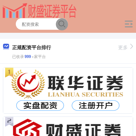
正规配资平台排行
更多
已收录
999
+家平台