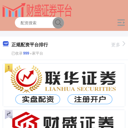
正规配资平台排行
更多
已收录
999
+家平台