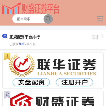
正规配资平台排行
更多
已收录
999
+家平台