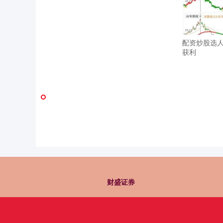
配资炒股选
获利
财盛证券