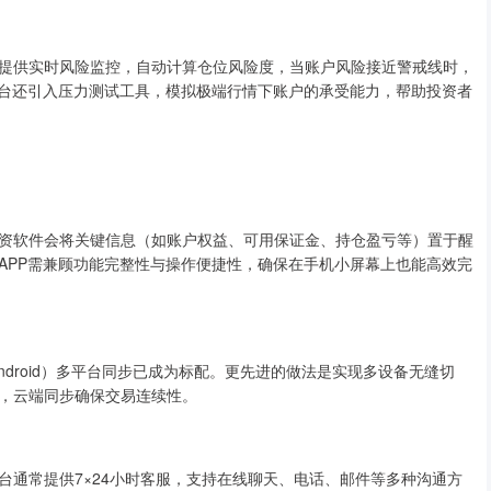
提供实时风险监控，自动计算仓位风险度，当账户风险接近警戒线时，
平台还引入压力测试工具，模拟极端行情下账户的承受能力，帮助投资者
资软件会将关键信息（如账户权益、可用保证金、持仓盈亏等）置于醒
APP需兼顾功能完整性与操作便捷性，确保在手机小屏幕上也能高效完
ndroid）多平台同步已成为标配。更先进的做法是实现多设备无缝切
，云端同步确保交易连续性。
台通常提供7×24小时客服，支持在线聊天、电话、邮件等多种沟通方