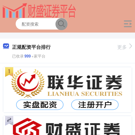
正规配资平台排行
更多
已收录
999
+家平台