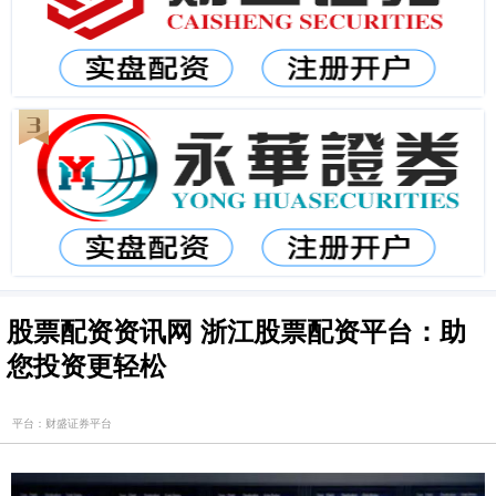
股票配资资讯网 浙江股票配资平台：助
您投资更轻松
平台：财盛证券平台