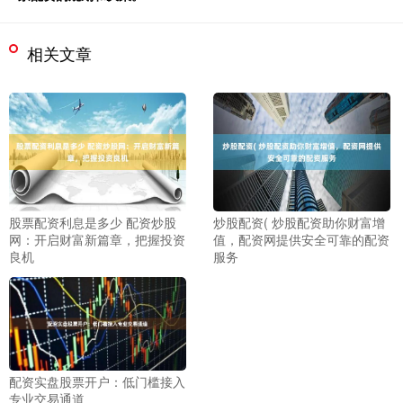
相关文章
股票配资利息是多少 配资炒股
炒股配资( 炒股配资助你财富增
网：开启财富新篇章，把握投资
值，配资网提供安全可靠的配资
良机
服务
配资实盘股票开户：低门槛接入
专业交易通道