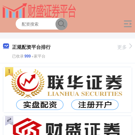
正规配资平台排行
更多
已收录
999
+家平台