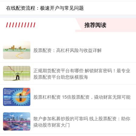
在线配资流程：极速开户与常见问题
推荐阅读
股票配资：高杠杆风险与收益详解
正规期货配资平台有哪些 解锁财富密码！最专业
股票配资平台助您纵横股海
股票杠杆配资 15倍股票配资，撬动财富无限可能
散户参加私募炒股的可靠吗 线上股票配资：助你
撬动股市财富大门