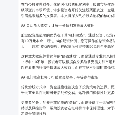
在当今投资理财多元化的时代股票配资利率，股票市场依然
纵即逝的市场环境，许多投资者开始关注股票配资这一金融
引着越来越多的投资者。本文将深入剖析股票配资的核心优
## 灵活放大收益：让每一分钱都发挥最大效用
股票配资最显著的优势在于其“杠杆效应”。通过配资，投
有10万元本金，通过1:4的配资比例，您可操作的总资金
大——原本10%的涨幅，在配资后可能带来50%甚至更高
这种放大效应并非简单的“借钱炒股”，而是通过专业的风
1:1到1:10不等，投资者可以根据自身风险承受能力和
以在看准的行情中快速放大收益，而在市场不明朗时降低杠
## 低门槛高杠杆：打破资金壁垒，平等参与市场
传统炒股方式中，资金规模往往决定了投资策略的边界。而
千元甚至几百元即可开启配资交易。这种低门槛特性让更多
更重要的是，配资并非简单的“借钱”，而是提供了一套完
持以及风控指导，帮助投资者在杠杆操作中保持理性。对于
习资金管理技巧。